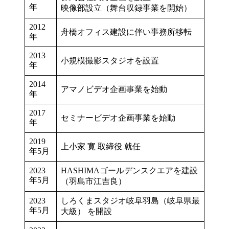
年
映像部設立（舞台収録事業を開始）
2012
舟橋オフィス建設に伴い事務所移転
年
2013
小規模撮影スタジオを設置
年
2014
アマノビデオ企画事業を始動
年
2017
セミナービデオ企画事業を始動
年
2019
上小家 寛 取締役 就任
年5月
2023
HASHIMAゴールデンスクエアを建設
年5月
（羽島市江吉良）
2023
しろくまスタジオ岐阜羽島（岐阜県最
年5月
大級） を開設