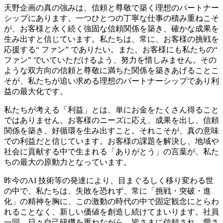
天野企画の真の強みは、信頼と尊敬で築く理想のパートナー
シップにあります。一つひとつの丁寧な仕事の積み重ねこそ
が、お客様と永く続く強固な信頼関係を築き、確かな成果を
生み出すと信じています。私たちは、常に、お客様の挑戦を
応援する“ ファン” でありたい。また、お客様にも私たちの“
ファン” でいていただけるよう、努力を惜しみません。その
ような双方向の信頼と尊敬に満ちた関係を築きあげることこ
そが、私たちが追い求める理想のパートナーシップであり利
益の最大化です。
私たちが考える「利益」とは、単にお金をたくさん得ること
ではありません。お客様のニーズに応え、成果を出し、信頼
関係を築き、好循環を生み出すこと。それこそが、真の意味
での利益だと信じています。お客様の課題を解決し、地域や
社会に貢献する中で生まれる「ありがとう」の言葉が、私た
ちの最大の原動力となっています。
昨今のAI 技術等の発達により、目まぐるしく移り変わる世
の中で、私たちは、失敗を恐れず、常に「挑戦・突破・進
化」の精神を胸に、この激動の時代の中で固定観念にとらわ
れることなく、新しい価値を創造し続けてまいります。社員
一同、日々自己研鑽を重ねながら、皆さまに信頼され、愛さ