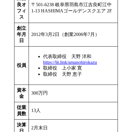
良オ
〒501-6238 岐阜県羽島市江吉良町江中
フィ
1-13 HASHIMAゴールデンスクエア 2F
ス
創立
年月
2012年3月2日（創業2006年7月）
日
代表取締役 天野 洋和
https://lit.link/amanohirokazu
役員
取締役 上小家 寛
取締役 天野 恵子
資本
300万円
金
従業
13人
員数
決算
2月末日
日