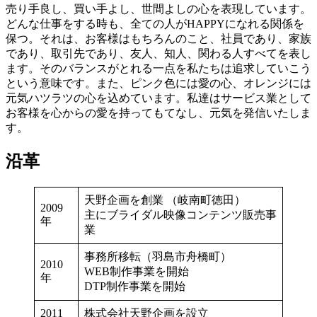
売り手良し、買い手よし、世間よしの心を表現しています。
どんな仕事をする時も、全ての人がHAPPYになれる関係を
保つ。それは、お客様はもちろんのこと、社員であり、家族
であり、取引先であり、友人、知人、関わる人すべてを表し
ます。そのバランスがとれる一点を私たちは追求していこう
という意味です。また、ピンク色には愛の心、オレンジには
元気ハツラツの心を込めています。私達はサービス業として
お客様を心からの愛を持ってもてなし、元気を発信いたしま
す。
沿革
天野企画を創業 （岐南町徳田）
2009
主にブライダル映像コンテンツ販売事
年
業
事務所移転（羽島市舟橋町）
2010
WEB制作事業を開始
年
DTP制作事業を開始
2011
株式会社天野企画を設立